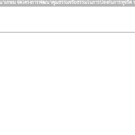
นาเกษม จัดโครงการพัฒนาคุณธรรมจริยธรรมในการป้องกันการทุจริ